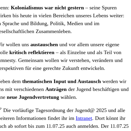
enn:
Kolonialismus war nicht gestern
– seine Spuren
irken bis heute in vielen Bereichen unseres Lebens weiter:
n Sprache und Bildung, Politik, Medien und im
esellschaftlichen Zusammenleben.
ir wollen uns
austauschen
und vor allem unsere eigene
olle
kritisch reflektieren
– als Einzelne und als Teil von
mnesty. Gemeinsam wollen wir verstehen, verändern und
erspektiven für eine gerechte Zukunft entwickeln.
eben dem
thematischen Input und Austausch
werden wir
ns mit verschiedenen
Anträgen
der Jugend beschäftigen und
ine
neue Jugendvertretung
wählen.
 Die vorläufige Tagesordnung der Jugend@ 2025 und alle
eiteren Informationen findet ihr im
Intranet
. Dort könnt ihr
uch ab sofort bis zum 11.07.25 auch anmelden. Der 11.07.25