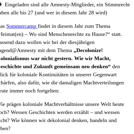
 Eingeladen sind alle Amnesty-Mitglieder, ein Stimmrecht
aben alle bis 27 (und wer in diesem Jahr 28 wird)
as
Sommercamp
findet in diesem Jahr zum Thema
Heimat(en) – Wo sind Menschenrechte zu Hause?“ statt.
assend dazu wollen wir bei der diesjährigen
ugend@Amnesty mit dem Thema
„Decolonize!
olonialismus war nicht gestern. Wie wir Macht,
eschichte und Zukunft gemeinsam neu denken“
den
lick für koloniale Kontinuitäten in unserer Gegenwart
chärfen, also dafür, wie die damaligen Machtverteilungen
eute immer noch fortgelten:
ie prägen koloniale Machtverhältnisse unsere Welt heute
och? Wessen Geschichten werden erzählt – und wessen
icht? Wie können wir dekolonial denken, handeln und
eben?