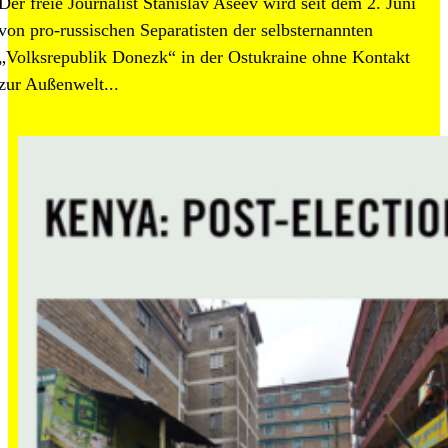
Der freie Journalist Stanislav Aseev wird seit dem 2. Juni
von pro-russischen Separatisten der selbsternannten
„Volksrepublik Donezk“ in der Ostukraine ohne Kontakt
zur Außenwelt...