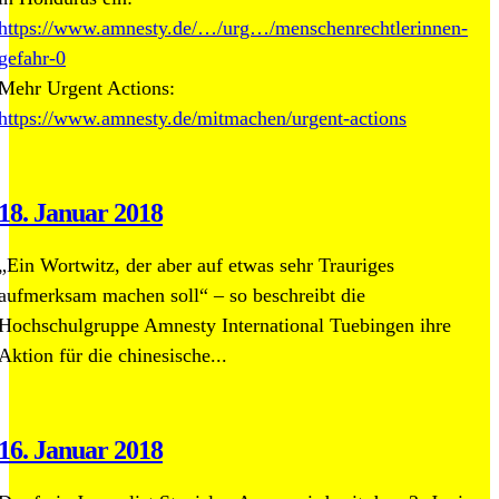
https://www.amnesty.de/…/urg…/menschenrechtlerinnen-
gefahr-0
Mehr Urgent Actions:
https://www.amnesty.de/mitmachen/urgent-actions
18. Januar 2018
„Ein Wortwitz, der aber auf etwas sehr Trauriges
aufmerksam machen soll“ – so beschreibt die
Hochschulgruppe Amnesty International Tuebingen ihre
Aktion für die chinesische...
16. Januar 2018