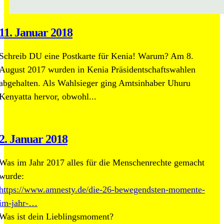
11. Januar 2018
Schreib DU eine Postkarte für Kenia! Warum? Am 8.
August 2017 wurden in Kenia Präsidentschaftswahlen
abgehalten. Als Wahlsieger ging Amtsinhaber Uhuru
Kenyatta hervor, obwohl...
2. Januar 2018
Was im Jahr 2017 alles für die Menschenrechte gemacht
wurde:
https://www.amnesty.de/die-26-bewegendsten-momente-
im-jahr-…
Was ist dein Lieblingsmoment?