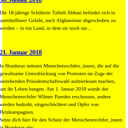
Die 18-jährige Schülerin Taibeh Abbasi befindet sich in
unmittelbarer Gefahr, nach Afghanistan abgeschoben zu
werden – in ein Land, in dem sie noch nie...
21. Januar 2018
In Honduras müssen Menschenrechtler_innen, die auf die
gewaltsame Unterdrückung von Protesten im Zuge der
anstehenden Präsidentschaftswahl aufmerksam machen,
um ihr Leben bangen. Am 1. Januar 2018 wurde der
Menschenrechtler Wilmer Paredes erschossen, andere
werden bedroht, eingeschüchtert und Opfer von
Hetzkampagnen.
Setze dich hier für den Schutz der Menschenrechtler_innen
in Honduras ein: