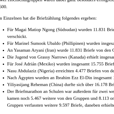
600.
m Einzelnen hat die Briefzählung folgendes ergeben:
Für Magai Matiop Ngong (Südsudan) wurden 11.831 Brief
verschickt.
Für Marinel Sumook Ubaldo (Phillipinen) wurden insgesa
An Yasaman Aryani (Iran) wurde 11.831 Briefe von den G
Die Jugend von Grassy Narrows (Kanada) erhielt insgesa
Für José Adrián (Mexiko) wurden insgesamt 15.755 Brief
Nasu Abdulaziz (Nigeria) erreichten 4.477 Briefen von d
Nach Ägypten wurden an Ibrahim Ezz El-Din insgesamt 1
Yiliyasijang Reheman (China) durfte sich über 16.178 Bri
Der Briefmarathon an Schulen war außerdem für zwei weit
kamen noch 5.467 weitere von den Gruppen und 8.113 onl
Gruppen verfassten weitere 9.597 Briefe, daneben erhielt