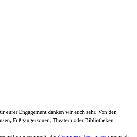
Für eurer Engagement danken wir euch sehr. Von den
nsen, Fußgängerzonen, Theatern oder Bibliotheken
rschriften gesammelt, die
@amnesty_hsg_passau
mehr als