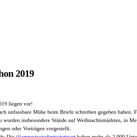
hon 2019
19 liegen vor!
euch unfassbare Mühe beim Briefe schreiben gegeben haben. 
zu wurden insbesondere Stände auf Weihnachtsmärkten, in Me
ngen oder Vorträgen vorgestellt.
ch: Die
@amnestystudentsstuttgart
haben mehr als 2.000 Unte