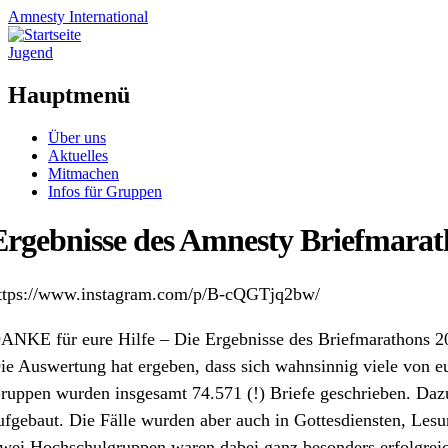
Amnesty
International
Jugend
Hauptmenü
Zum
Über uns
Inhalt
Aktuelles
springen
Mitmachen
Infos für Gruppen
Ergebnisse des Amnesty Briefmarat
ttps://www.instagram.com/p/B-cQGTjq2bw/
ANKE für eure Hilfe – Die Ergebnisse des Briefmarathons 20
ie Auswertung hat ergeben, dass sich wahnsinnig viele von 
ruppen wurden insgesamt 74.571 (!) Briefe geschrieben. Da
ufgebaut. Die Fälle wurden aber auch in Gottesdiensten, Lesu
wei Hochschulgruppen waren dabei ganz besonders erfolgrei